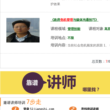
护效果
《政府
危机管理
与媒体沟通技巧》
课程领域:
课程对象
管理技能
高
培训地点:
不限
培训内容:
当前社会危机频发的原因 1、 
总页数：
7
/
7步走
邀请讲师培训
登录
51jiangshi.com
寻找培训讲师