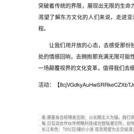
突破着传统的界限，展现出无限的生命
渴望了解东方文化的人们来说，走进亚
程。
让我们用开放的心态，去感受那份独
处的情感回响，去拥抱那充满无限可能性
一场颠覆视界的文化变革，值得我们去
活动：【
8cjVGdkyAuHwSRRkeCZXbTJ
泰,康基金总经理金志刚：以长期主义为锚，践行
每,日互动合作伙伴明略科技成功登陆港交所，创
长江有色：?20{日}镍价小涨 现货观望为主交投清