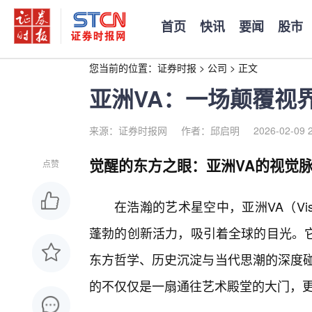
首页
快讯
要闻
股市
您当前的位置：
证券时报
>
公司
>
正文
亚洲VA：一场颠覆视
来源：证券时报网
作者：邱启明
2026-02-09 
觉醒的东方之眼：亚洲VA的视觉
点赞
在浩瀚的艺术星空中，亚洲VA（Vis
蓬勃的创新活力，吸引着全球的目光。
东方哲学、历史沉淀与当代思潮的深度碰
的不仅仅是一扇通往艺术殿堂的大门，