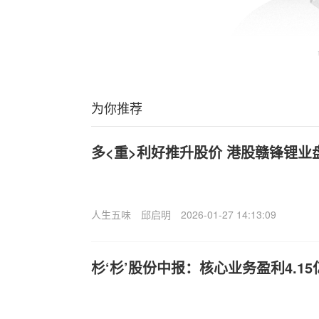
为你推荐
多<重>利好推升股价 港股赣锋锂业
人生五味
邱启明
2026-01-27 14:13:09
杉‘杉’股份中报：核心业务盈利4.1