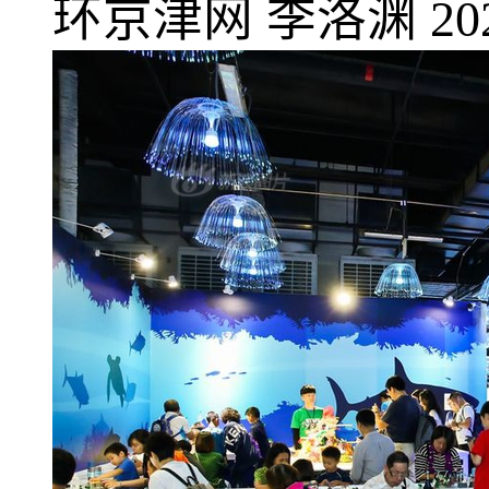
环京津网
李洛渊
20