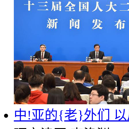
中!亚的{老}外们