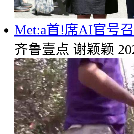
Met:a首!席AI
齐鲁壹点
谢颖颖
20