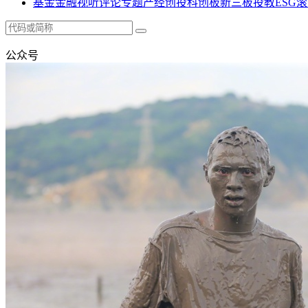
基金
金融
视听
评论
专题
产经
创投
科创板
新三板
投教
ESG
滚
公众号