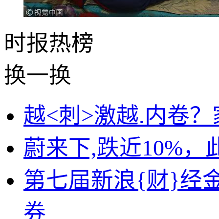
时报
热榜
换一换
越<刺>激越.内卷
蔚来下,跌近10%
第七届新浪{财}经
券