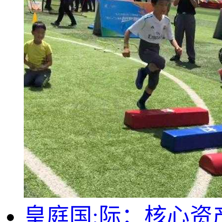
皇庭国;际：核心资