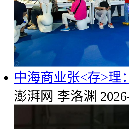
中海商业张<存>理
澎湃网
李洛渊
2026