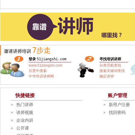
7步走
邀请讲师培训
登录
51jiangshi.com
寻找培训讲师
www.51jiangshi.com
分类导航查找
百度中搜索
搜索关键词查找
中华培训讲师网
确定讲师
快捷链接
账户管理
热门讲师
新用户注册
讲师视频
找回密码
企业内训
公开课