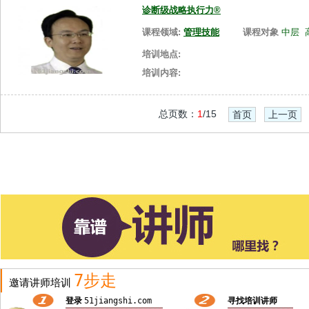
诊断级战略执行力®
课程领域:
管理技能
课程对象
中层
培训地点:
培训内容:
总页数：
1
/15
首页
上一页
7步走
邀请讲师培训
登录
51jiangshi.com
寻找培训讲师