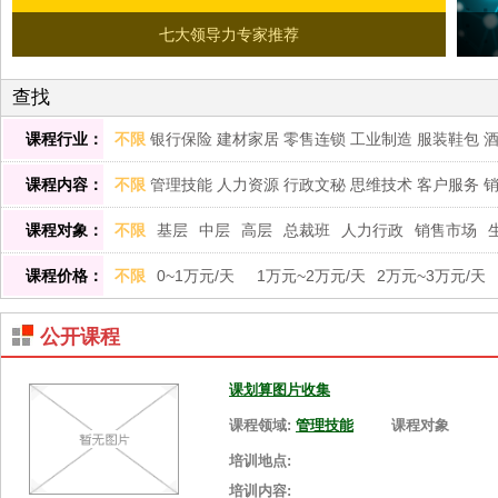
七大领导力专家推荐
查找
课程行业：
不限
银行保险
建材家居
零售连锁
工业制造
服装鞋包
训
美容化妆
农林畜牧
印刷包装
体育用品
玩具礼品
汽
课程内容：
不限
管理技能
人力资源
行政文秘
思维技术
客户服务
康养生
内训师培养
互联网管理
课程对象：
不限
基层
中层
高层
总裁班
人力行政
销售市场
课程价格：
不限
0~1万元/天
1万元~2万元/天
2万元~3万元/天
公开课程
课划算图片收集
课程领域:
管理技能
课程对象
培训地点:
培训内容: