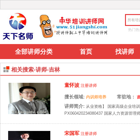
所有培
热门热
全部讲师分类
首页
找讲师
相关搜索-讲师-吉林
童怀波
注册讲师
擅长领域:
常驻地：
内训师培养
讲师简介:
从业资格】 国家高级企业培训师
PX060420234080437 国家人力资源管理
宋国军
注册讲师