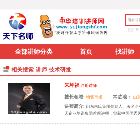
所有培
热门热
全部讲师分类
首页
找讲师
相关搜索-讲师-技术研发
朱坤福
注册讲师
擅长领域:
常驻地：
销售市场
山
讲师简介:
山东朱氏集团创始人、著名企
氏企业培训集团首席讲师，曾获中国优秀民