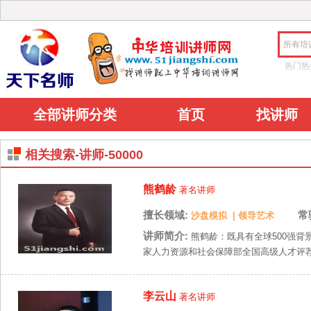
所有培
热门热
全部讲师分类
首页
找讲师
相关搜索-讲师-50000
熊鹤龄
著名讲师
擅长领域:
常
沙盘模拟
|
领导艺术
讲师简介:
熊鹤龄：既具有全球500强背
家人力资源和社会保障部全国高级人才评荐中
李云山
著名讲师