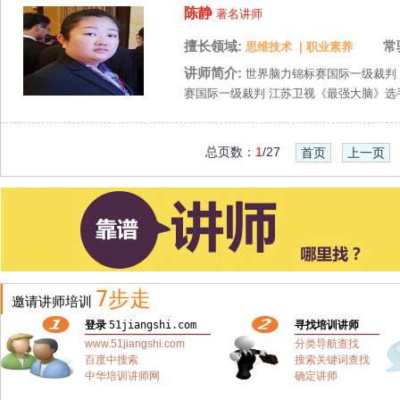
陈静
著名讲师
擅长领域:
常
思维技术
|
职业素养
讲师简介:
世界脑力锦标赛国际一级裁判 C
赛国际一级裁判 江苏卫视《最强大脑》选手教
总页数：
1
/27
首页
上一页
7步走
邀请讲师培训
登录
51jiangshi.com
寻找培训讲师
www.51jiangshi.com
分类导航查找
百度中搜索
搜索关键词查找
中华培训讲师网
确定讲师