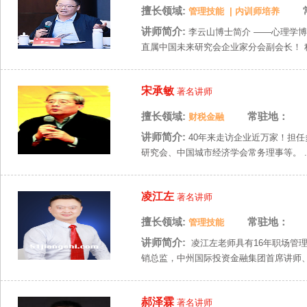
擅长领域:
管理技能
|
内训师培养
讲师简介:
李云山博士简介 ——心理学
直属中国未来研究会企业家分会副会长！ 科
宋承敏
著名讲师
擅长领域:
常驻地：
财税金融
讲师简介:
40年来走访企业近万家！担
研究会、中国城市经济学会常务理事等。 ..
凌江左
著名讲师
擅长领域:
常驻地：
管理技能
讲师简介:
凌江左老师具有16年职场管
销总监，中州国际投资金融集团首席讲师、
郝泽霖
著名讲师