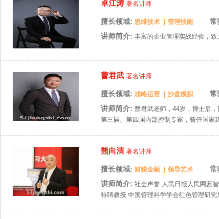
卓江涛
著名讲师
擅长领域:
常
思维技术
|
管理技能
讲师简介:
丰富的企业管理实战经验，致力
曹君武
著名讲师
擅长领域:
常
战略运营
|
沙盘模拟
讲师简介:
曹君武老师，44岁，博士后
第三届、第四届内部控制专家，曾任国家建设
熊向清
著名讲师
擅长领域:
常
财税金融
|
领导艺术
讲师简介:
社会声誉 人民日报人民网蓝智
特聘教授 中国管理科学学会红色管理研究所 