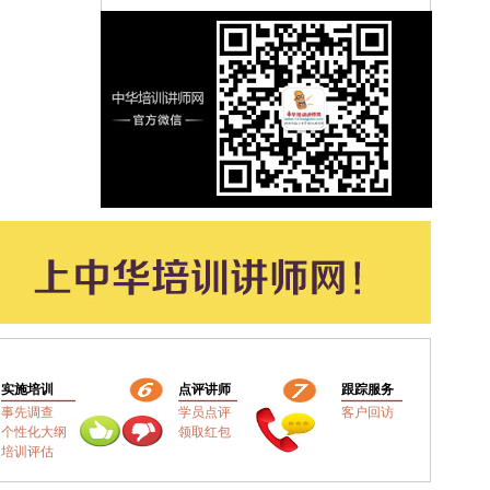
实施培训
点评讲师
跟踪服务
事先调查
学员点评
客户回访
个性化大纲
领取红包
培训评估