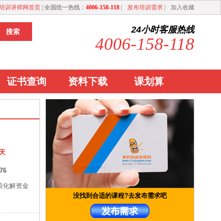
培训讲师网首页
| 全国统一热线：
4006-158-118
|
发布培训需求
|
加入收藏
24小时客服热线
4006-158-118
证书查询
资料下载
课划算
/天
76
前化解资金
没找到合适的课程?去发布需求吧