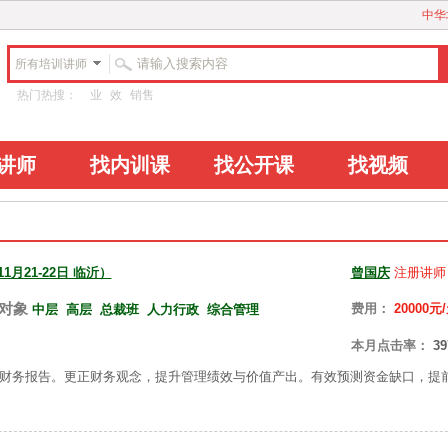
中华
所有培训讲师
热门热搜：
业
效
销售
讲师
找内训课
找公开课
找视频
月21-22日 临沂）
曾国庆
注册讲师
对象
费用：
20000元
中层
高层
总裁班
人力行政
综合管理
本月点击率：
39
财务报告。更正财务观念，提升管理绩效与价值产出。有效预测资金缺口，提