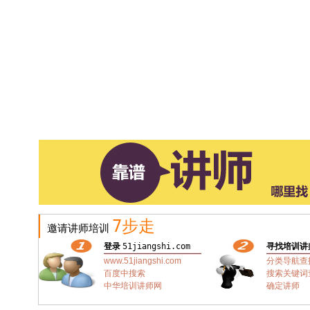
7步走
邀请讲师培训
登录
51jiangshi.com
寻找培训讲
www.51jiangshi.com
分类导航查
百度中搜索
搜索关键词
中华培训讲师网
确定讲师