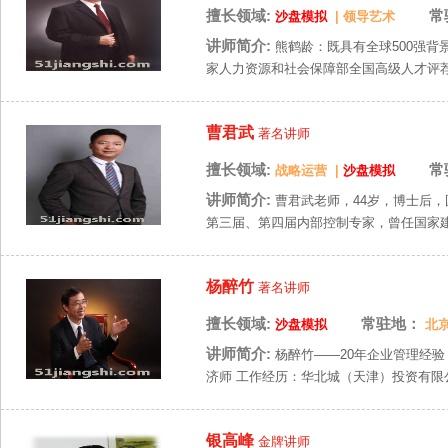
擅长领域:
常
沙盘模拟
|
领导艺术
讲师简介:
熊鹤龄：既具有全球500强背
家人力资源和社会保障部全国高级人才评荐中
曹君武
著名讲师
擅长领域:
常
战略运营
|
沙盘模拟
讲师简介:
曹君武老师，44岁，博士后
第三届、第四届内部控制专家，曾任国家建设
杨醉竹
著名讲师
擅长领域:
常驻地：
沙盘模拟
北
讲师简介:
杨醉竹——20年企业管理经验
济师 工作经历：华北城（天津）投资有限公
银高峰
金牌讲师