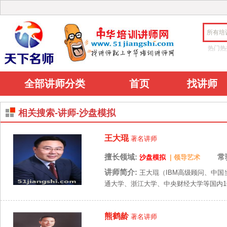
所有培
热门热
全部讲师分类
首页
找讲师
相关搜索-讲师-沙盘模拟
王大琨
著名讲师
擅长领域:
常
沙盘模拟
|
领导艺术
讲师简介:
王大琨（IBM高级顾问、中国
通大学、浙江大学、中央财经大学等国内16
熊鹤龄
著名讲师