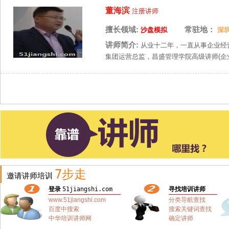
董海滨
注册讲师
擅长领域:
常驻地：
沙盘模拟
深
讲师简介:
从业十二年，一直从事企业经
集团运营总监，昌盛管理学院高级讲师(企
7步走
邀请讲师培训
登录
51jiangshi.com
寻找培训讲师
www.51jiangshi.com
分类导航查找
百度中搜索
搜索关键词查找
中华培训讲师网
确定讲师