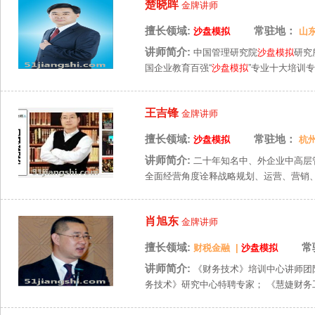
楚晓晖
金牌讲师
擅长领域:
常驻地：
沙盘模拟
山
讲师简介:
中国管理研究院
沙盘模拟
研究
国企业教育百强“
沙盘模拟
”专业十大培训专家
王吉锋
金牌讲师
擅长领域:
常驻地：
沙盘模拟
杭
讲师简介:
二十年知名中、外企业中高层
全面经营角度诠释战略规划、运营、营销、
肖旭东
金牌讲师
擅长领域:
常
财税金融
|
沙盘模拟
讲师简介:
《财务技术》培训中心讲师团队
务技术》研究中心特聘专家； 《慧婕财务工