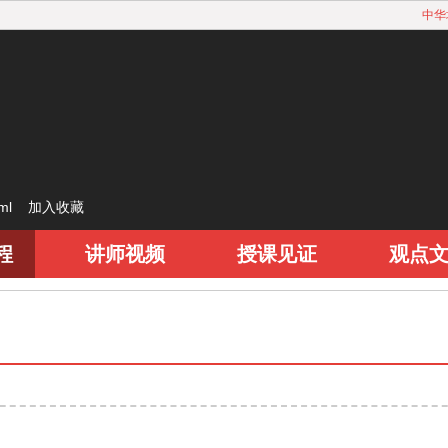
中华
html
加入收藏
程
讲师视频
授课见证
观点