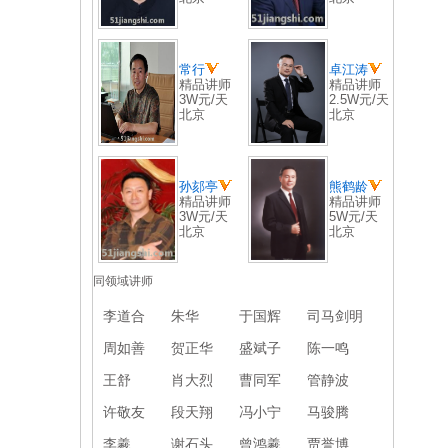
常行
卓江涛
精品讲师
精品讲师
3W元/天
2.5W元/天
北京
北京
孙郂亭
熊鹤龄
精品讲师
精品讲师
3W元/天
5W元/天
北京
北京
同领域讲师
李道合
朱华
于国辉
司马剑明
周如善
贺正华
盛斌子
陈一鸣
王舒
肖大烈
曹同军
管静波
许敬友
段天翔
冯小宁
马骏腾
李羲
谢石头
曾鸿羲
贾誉博