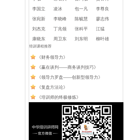
李国立
凌冰
包一凡
李尊良
张宛新
李晓峰
陈毓慧
廖志伟
刘杰克
丁兆领
张科平
江猛
康晓东
周卫东
刘东明
柳叶雄
培训课程推荐
《财务领导力》
《赢在谈判——商务谈判技巧》
《领导力罗盘——创新型领导力》
《复盘方法论》
《培训师的终极修炼》