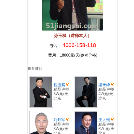
孙玉枫（讲师本人）
4006-158-118
电话：
费用：18000元/天(参考价格)
推荐讲师
程渡麟
梁天峰
精品讲师
精品讲师
3W元/天
4W元/天
北京
北京
刘丹军
王大琨
精品讲师
精品讲师
3W元/天
6W 元/天
北京
北京