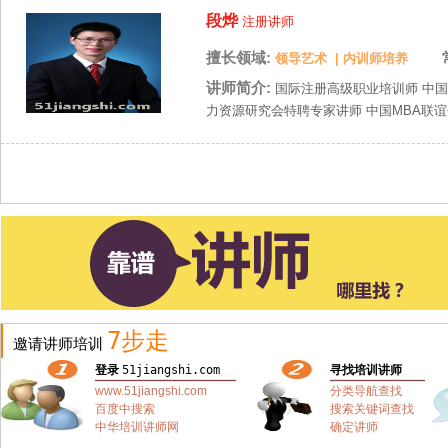
段烨
注册讲师
擅长领域:
领导艺术
|
内训师培养
讲师简介:
国际注册高级职业培训师 
力资源研究会特聘专家讲师 中国MBA联谊会
7步走
邀请讲师培训
登录
51jiangshi.com
寻找培训讲师
www.51jiangshi.com
分类导航查找
百度中搜索
搜索关键词查找
中华培训讲师网
确定讲师