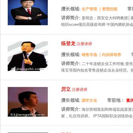
擅长领域:
常
生产管理
|
管理技能
讲师简介:
姜明忠：西安交大特聘教授│著
组织score项目高级咨询师 中国内燃机协会
练登龙
注册讲师
擅长领域:
销售市场
|
内训师培养
讲师简介:
二十年连锁企业工作经验,曾
珠宝等国内知名零售连锁企业从业经历。担
厉立
注册讲师
擅长领域:
常驻地：
国学文化
重
讲师简介:
海尔营销策划和终端实战派资
家，礼仪培训师。 IPTA国际职业训练协会