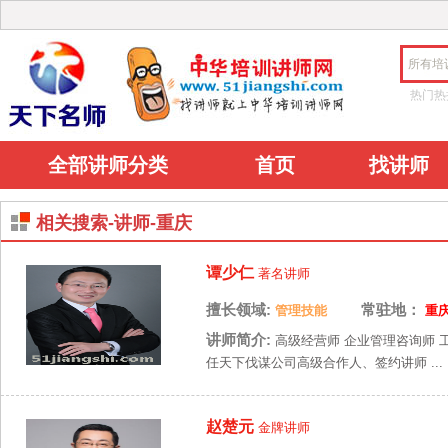
所有培
热门热
全部讲师分类
首页
找讲师
相关搜索-讲师-重庆
谭少仁
著名讲师
擅长领域:
常驻地：
管理技能
重
讲师简介:
高级经营师 企业管理咨询师 
任天下伐谋公司高级合作人、签约讲师 ...
赵楚元
金牌讲师