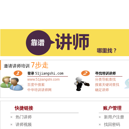
7步走
邀请讲师培训
登录
51jiangshi.com
寻找培训讲师
www.51jiangshi.com
分类导航查找
百度中搜索
搜索关键词查找
中华培训讲师网
确定讲师
快捷链接
账户管理
热门讲师
新用户注册
讲师视频
找回密码