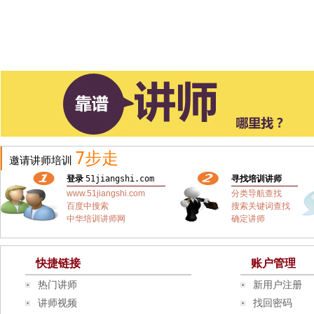
7步走
邀请讲师培训
登录
51jiangshi.com
寻找培训讲师
www.51jiangshi.com
分类导航查找
百度中搜索
搜索关键词查找
中华培训讲师网
确定讲师
快捷链接
账户管理
热门讲师
新用户注册
讲师视频
找回密码