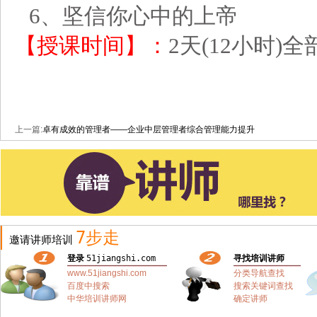
6、坚信你心中的上帝
【授课时间】：
2天(12小时)
上一篇:
卓有成效的管理者——企业中层管理者综合管理能力提升
7步走
邀请讲师培训
登录
51jiangshi.com
寻找培训讲师
www.51jiangshi.com
分类导航查找
百度中搜索
搜索关键词查找
中华培训讲师网
确定讲师