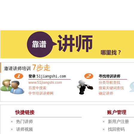
7步走
邀请讲师培训
登录
51jiangshi.com
寻找培训讲师
www.51jiangshi.com
分类导航查找
百度中搜索
搜索关键词查找
中华培训讲师网
确定讲师
快捷链接
账户管理
热门讲师
新用户注册
讲师视频
找回密码