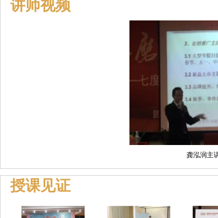
讲师视频
龚泓润主讲
授课见证