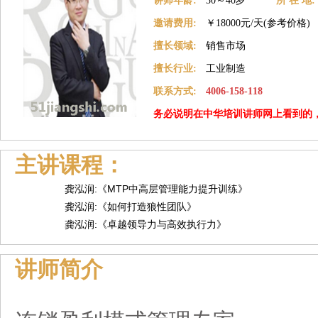
讲师年龄:
30～40岁
所 在 地:
邀请费用:
￥18000元/天(参考价格)
擅长领域:
销售市场
擅长行业:
工业制造
联系方式:
4006-158-118
务必说明在中华培训讲师网上看到的
主讲课程：
龚泓润:《MTP中高层管理能力提升训练》
龚泓润:《如何打造狼性团队》
龚泓润:《卓越领导力与高效执行力》
讲师简介