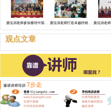
龚泓润老师参加雅培中国…
龚泓润老师打造卓越经销…
龚泓润老师
观点文章
7步走
邀请讲师培训
登录
51jiangshi.com
寻找培训讲师
www.51jiangshi.com
分类导航查找
百度中搜索
搜索关键词查找
中华培训讲师网
确定讲师