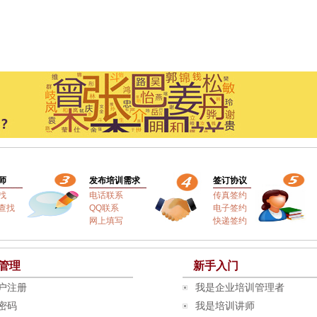
师
发布培训需求
签订协议
找
电话联系
传真签约
查找
QQ联系
电子签约
网上填写
快递签约
管理
新手入门
户注册
我是企业培训管理者
密码
我是培训讲师