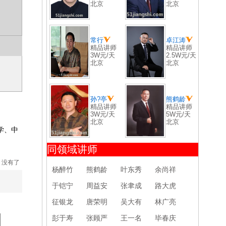
北京
北京
常行
卓江涛
精品讲师
精品讲师
3W元/天
2.5W元/天
北京
北京
孙?亭
熊鹤龄
精品讲师
精品讲师
3W元/天
5W元/天
北京
北京
学、中
同领域讲师
：没有了
杨醉竹
熊鹤龄
叶东秀
余尚祥
于铠宁
周益安
张聿成
路大虎
征银龙
唐荣明
吴大有
林广亮
彭于寿
张顾严
王一名
毕春庆