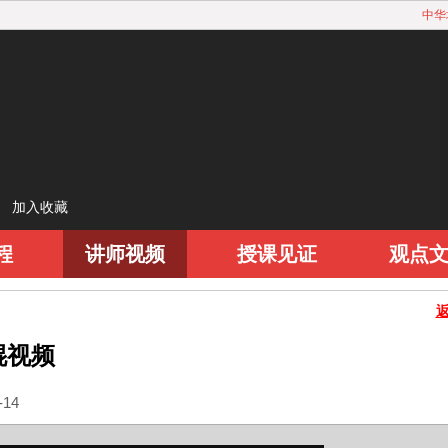
中华
ml
加入收藏
程
讲师视频
授课见证
观点
琨视频
14