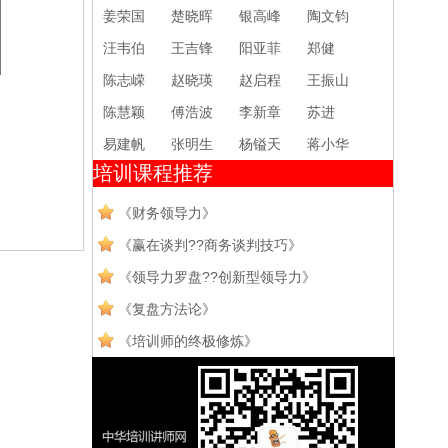
姜荣国
楚晓晖
银高峰
陶文钧
汪韦伯
王吉锋
阳亚菲
郑健
陈志嵘
赵晓瑛
赵启程
王振山
陈慧颖
傅浩波
李新章
苏进
易建帆
张明生
杨镒天
蒋小华
培训课程推荐
《财务领导力》
《赢在谈判??商务谈判技巧》
《领导力罗盘??创新型领导力》
《复盘方法论》
《培训师的终极修炼》