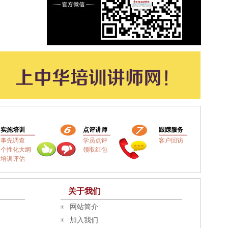
实施培训
点评讲师
跟踪服务
事先调查
学员点评
客户回访
个性化大纲
领取红包
培训评估
关于我们
网站简介
加入我们