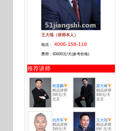
王大琨（讲师本人）
4006-158-118
电话：
费用：60000元/天(参考价格)
推荐讲师
程渡麟
梁天峰
精品讲师
精品讲师
3W元/天
4W元/天
北京
北京
刘丹军
王大琨
精品讲师
精品讲师
3W元/天
6W 元/天