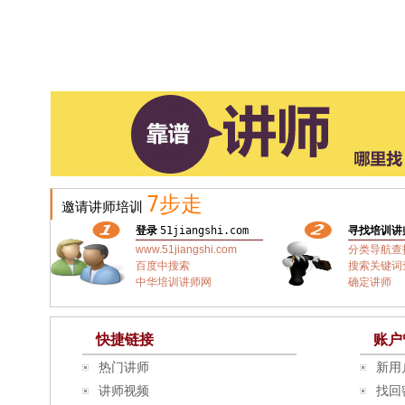
7步走
邀请讲师培训
登录
51jiangshi.com
寻找培训讲
www.51jiangshi.com
分类导航查
百度中搜索
搜索关键词
中华培训讲师网
确定讲师
快捷链接
账户
热门讲师
新用
讲师视频
找回