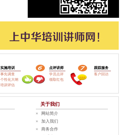
实施培训
点评讲师
跟踪服务
事先调查
学员点评
客户回访
个性化大纲
领取红包
培训评估
关于我们
网站简介
加入我们
商务合作