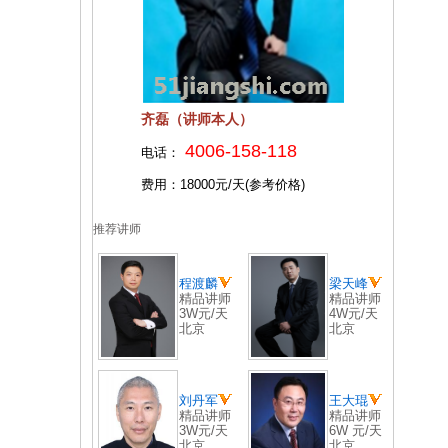
齐磊（讲师本人）
4006-158-118
电话：
费用：18000元/天(参考价格)
推荐讲师
程渡麟
梁天峰
精品讲师
精品讲师
3W元/天
4W元/天
北京
北京
刘丹军
王大琨
精品讲师
精品讲师
3W元/天
6W 元/天
北京
北京