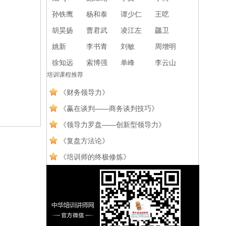
孙铁鹰
杨和泰
谭少仁
王呓
胡昊扬
曹君武
凌江左
龘卫
姚新
李书青
刘敏
周增明
徐知远
索博强
单峰
李云山
培训课程推荐
《财务领导力》
《赢在谈判——商务谈判技巧》
《领导力罗盘——创新型领导力》
《复盘方法论》
《培训师的终极修炼》