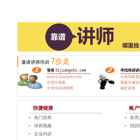
7步走
邀请讲师培训
登录
51jiangshi.com
寻找培训讲
www.51jiangshi.com
分类导航查
百度中搜索
搜索关键词
中华培训讲师网
确定讲师
快捷链接
账户
热门讲师
新用
讲师视频
找回
企业内训