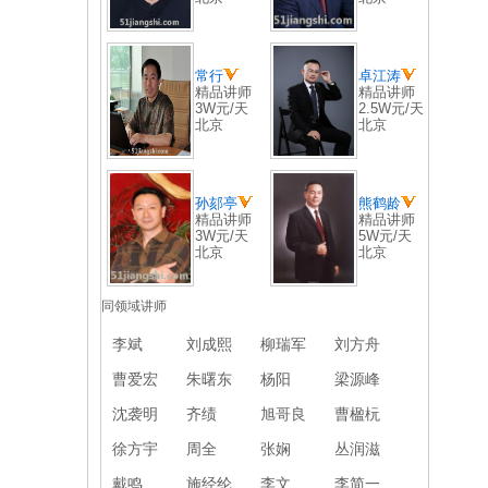
常行
卓江涛
精品讲师
精品讲师
3W元/天
2.5W元/天
北京
北京
孙郂亭
熊鹤龄
精品讲师
精品讲师
3W元/天
5W元/天
北京
北京
同领域讲师
李斌
刘成熙
柳瑞军
刘方舟
曹爱宏
朱曙东
杨阳
梁源峰
沈袭明
齐绩
旭哥良
曹楹杬
徐方宇
周全
张娴
丛润滋
戴鸣
施经纶
李文
李简一