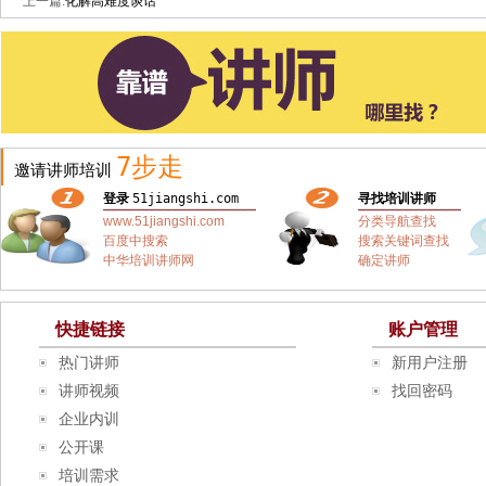
上一篇:
化解高难度谈话
7步走
邀请讲师培训
登录
51jiangshi.com
寻找培训讲师
www.51jiangshi.com
分类导航查找
百度中搜索
搜索关键词查找
中华培训讲师网
确定讲师
快捷链接
账户管理
热门讲师
新用户注册
讲师视频
找回密码
企业内训
公开课
培训需求