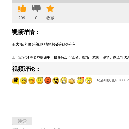
299
0
收藏
视频详情：
王大琨老师乐视网精彩授课视频分享
上一篇:
郝泽霖老师授课中，授课特点??互动、控场、案例、激情、颜值均优
视频评论：
您还可以输入
1000