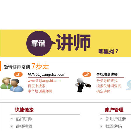
7步走
邀请讲师培训
登录
51jiangshi.com
寻找培训讲师
www.51jiangshi.com
分类导航查找
百度中搜索
搜索关键词查找
中华培训讲师网
确定讲师
快捷链接
账户管理
热门讲师
新用户注册
讲师视频
找回密码