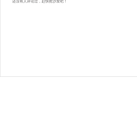
还没有人评论过，赶快抢沙发吧！