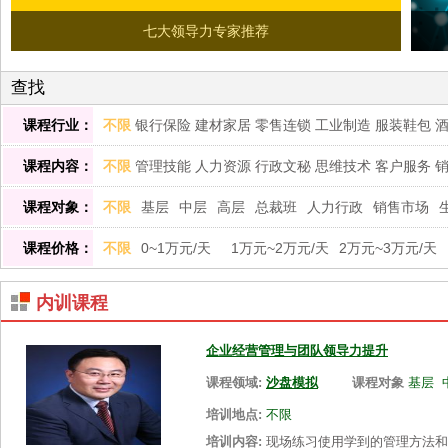
七大领导力专家推荐
查找
课程行业：
不限
银行保险
建材家居
零售连锁
工业制造
服装鞋包
训
美容化妆
农林畜牧
印刷包装
体育用品
玩具礼品
汽
课程内容：
不限
管理技能
人力资源
行政文秘
思维技术
客户服务
康养生
内训师培养
互联网管理
课程对象：
不限
基层
中层
高层
总裁班
人力行政
销售市场
课程价格：
不限
0~1万元/天
1万元~2万元/天
2万元~3万元/天
内训课程
企业经营管理与团队领导力提升
课程领域:
沙盘模拟
课程对象
基层
培训地点:
不限
培训内容:
现场练习使用学到的管理方法和