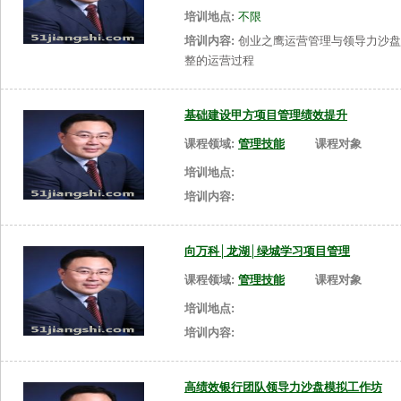
培训地点:
不限
培训内容:
创业之鹰运营管理与领导力沙盘
整的运营过程
基础建设甲方项目管理绩效提升
课程领域:
管理技能
课程对象
培训地点:
培训内容:
向万科│龙湖│绿城学习项目管理
课程领域:
管理技能
课程对象
培训地点:
培训内容:
高绩效银行团队领导力沙盘模拟工作坊