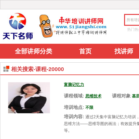
所有培
热门热
全部讲师分类
首页
找讲师
相关搜索-课程-20000
富脑记忆力
课程领域:
课程对象
思维技术
基
培训地点:
不限
培训内容:
通过2天集中富脑记忆力培训
思维方法——思维导图的画法；有效提升
等。