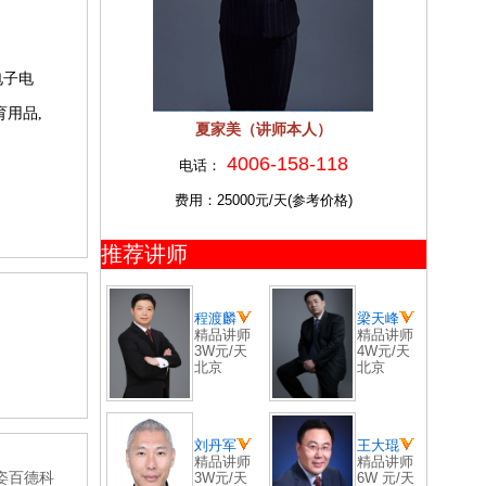
电子电
育用品,
夏家美（讲师本人）
4006-158-118
电话：
费用：25000元/天(参考价格)
推荐讲师
程渡麟
梁天峰
精品讲师
精品讲师
3W元/天
4W元/天
北京
北京
刘丹军
王大琨
精品讲师
精品讲师
姿百德科
3W元/天
6W 元/天