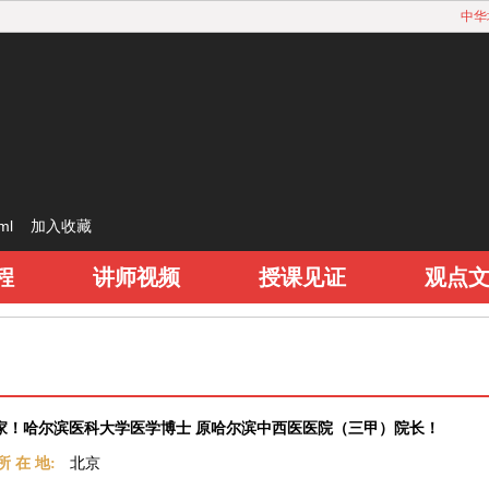
中华
html
加入收藏
程
讲师视频
授课见证
观点
家！哈尔滨医科大学医学博士 原哈尔滨中西医医院（三甲）院长！
所 在 地:
北京