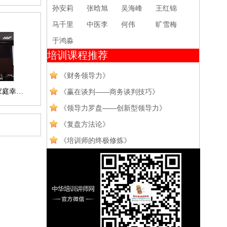
孙安莉
张晗旭
吴海峰
王红锦
马千里
中医李
何伟
旷雪梅
于鸿淼
培训课程推荐
《财务领导力》
家庭幸…
《赢在谈判——商务谈判技巧》
《领导力罗盘——创新型领导力》
《复盘方法论》
《培训师的终极修炼》