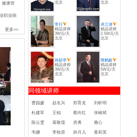
北京
北京
、健康管
行业职业病
常行
卓江涛
精品讲师
精品讲师
更多>>
3W元/天
2.5W元/天
北京
北京
孙郂亭
熊鹤龄
精品讲师
精品讲师
3W元/天
5W元/天
北京
北京
同领域讲师
曹园媛
赵名兴
郑育龙
刘昕明
杜建军
王鲲
蔡向红
张峻斌
陈云雯
葛敬儒
房勇
雅心
韦娜
李牧原
孙月儿
黄莉芙