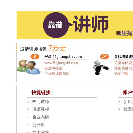
7步走
邀请讲师培训
登录
51jiangshi.com
寻找培训讲
www.51jiangshi.com
分类导航查
百度中搜索
搜索关键词
中华培训讲师网
确定讲师
快捷链接
账户
热门讲师
新用
讲师视频
找回
企业内训
公开课
培训需求