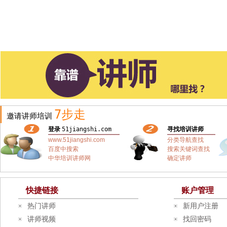
7步走
邀请讲师培训
登录
51jiangshi.com
寻找培训讲师
www.51jiangshi.com
分类导航查找
百度中搜索
搜索关键词查找
中华培训讲师网
确定讲师
快捷链接
账户管理
热门讲师
新用户注册
讲师视频
找回密码