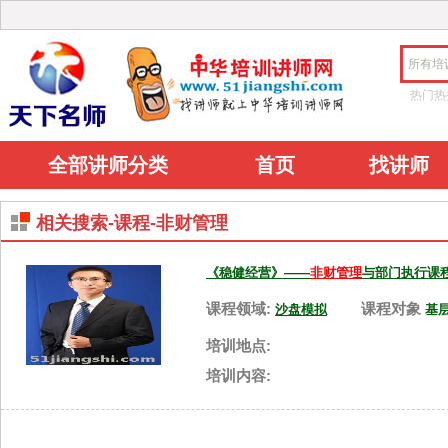
所有培
热门热
全部讲师分类
首页
找讲师
相关搜索-课程-非财管理
《稳健经营》——
非财管理
与部门执行课
课程领域:
课程对象
沙盘模拟
基
培训地点:
培训内容: