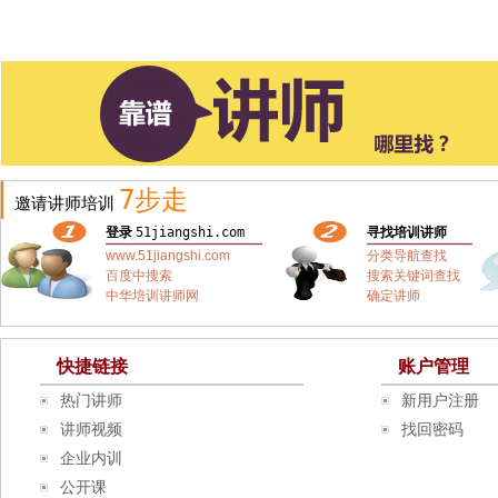
7步走
邀请讲师培训
登录
51jiangshi.com
寻找培训讲师
www.51jiangshi.com
分类导航查找
百度中搜索
搜索关键词查找
中华培训讲师网
确定讲师
快捷链接
账户管理
热门讲师
新用户注册
讲师视频
找回密码
企业内训
公开课