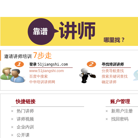
7步走
邀请讲师培训
登录
51jiangshi.com
寻找培训讲师
www.51jiangshi.com
分类导航查找
百度中搜索
搜索关键词查找
中华培训讲师网
确定讲师
快捷链接
账户管理
热门讲师
新用户注册
讲师视频
找回密码
企业内训
公开课