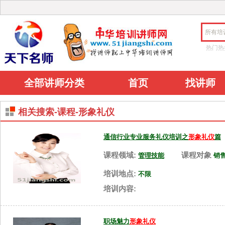
所有培
热门热
全部讲师分类
首页
找讲师
相关搜索-课程-形象礼仪
通信行业专业服务礼仪培训之
形象礼仪
篇
课程领域:
课程对象
管理技能
销
培训地点:
不限
培训内容:
职场魅力
形象礼仪