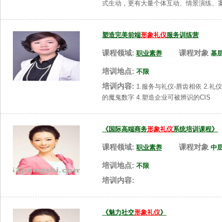
式生动，更有大量个体互动、情景演练、
塑造完美前端
形象礼仪
服务训练营
课程领域:
课程对象
职业素养
基
培训地点:
不限
培训内容:
1.服务与礼仪-唇齿相依 2
的魔鬼数字 4.塑造企业可被辨识的CIS
《国际高端商务
形象礼仪
系统培训课程》
课程领域:
课程对象
职业素养
中
培训地点:
不限
培训内容:
《魅力社交
形象礼仪
》