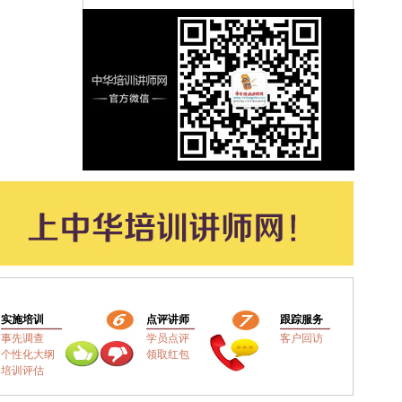
实施培训
点评讲师
跟踪服务
事先调查
学员点评
客户回访
个性化大纲
领取红包
培训评估