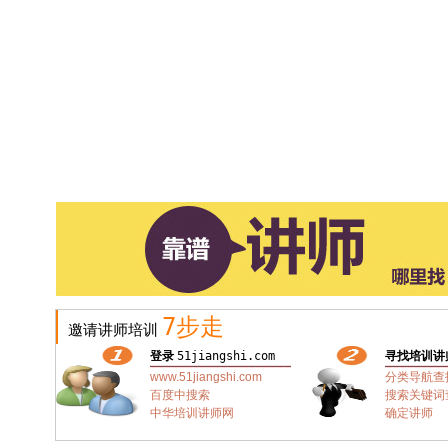
7步走
邀请讲师培训
登录
51jiangshi.com
寻找培训讲
www.51jiangshi.com
分类导航查
百度中搜索
搜索关键词
中华培训讲师网
确定讲师