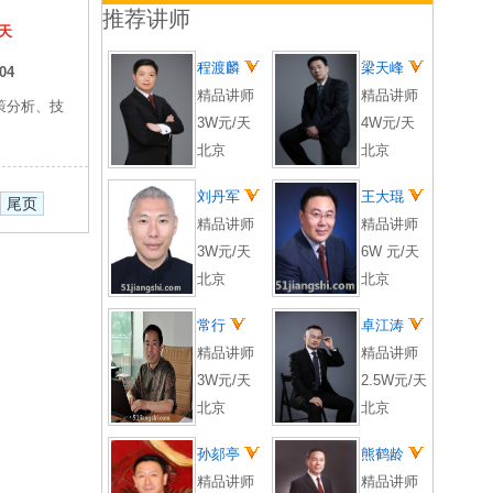
推荐讲师
/天
程渡麟
梁天峰
04
精品讲师
精品讲师
策分析、技
3W元/天
4W元/天
北京
北京
刘丹军
王大琨
尾页
精品讲师
精品讲师
3W元/天
6W 元/天
北京
北京
常行
卓江涛
精品讲师
精品讲师
3W元/天
2.5W元/天
北京
北京
孙郂亭
熊鹤龄
精品讲师
精品讲师