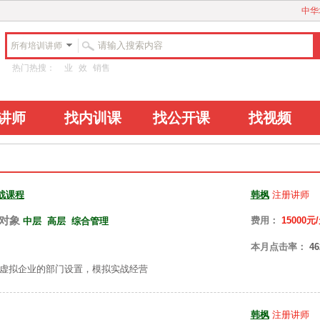
中华
所有培训讲师
热门热搜：
业
效
销售
讲师
找内训课
找公开课
找视频
战课程
韩枫
注册讲师
对象
费用：
15000元
中层
高层
综合管理
本月点击率：
46
虚拟企业的部门设置，模拟实战经营
韩枫
注册讲师