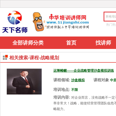
所有培
热门热
全部讲师分类
首页
找讲师
相关搜索-课程-战略规划
运筹帷幄——企业战略管理沙盘模拟训练
课程领域:
课程对象
沙盘模拟
中
培训地点:
不限
培训内容:
对企业而言，没有战略不一定
率非常大！战略，能使经营管理团队临危
略能力。