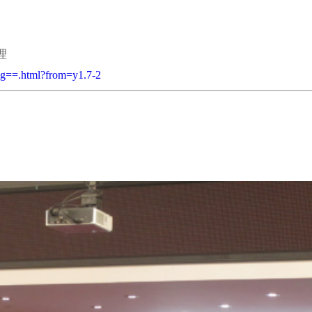
理
==.html?from=y1.7-2