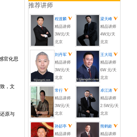
推荐讲师
程渡麟
梁天峰
精品讲师
精品讲师
3W元/天
4W元/天
北京
北京
刘丹军
王大琨
感官化思
精品讲师
精品讲师
3W元/天
6W 元/天
北京
北京
致，文
常行
卓江涛
精品讲师
精品讲师
3W元/天
2.5W元/天
北京
北京
还原与
孙郂亭
熊鹤龄
精品讲师
精品讲师