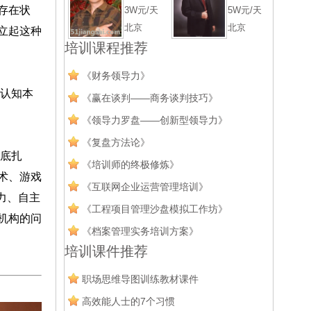
存在状
3W元/天
5W元/天
北京
北京
立起这种
培训课程推荐
《财务领导力》
认知本
《赢在谈判——商务谈判技巧》
《领导力罗盘——创新型领导力》
《复盘方法论》
底扎
《培训师的终极修炼》
术、游戏
《互联网企业运营管理培训》
力、自主
《工程项目管理沙盘模拟工作坊》
机构的问
《档案管理实务培训方案》
培训课件推荐
职场思维导图训练教材课件
高效能人士的7个习惯