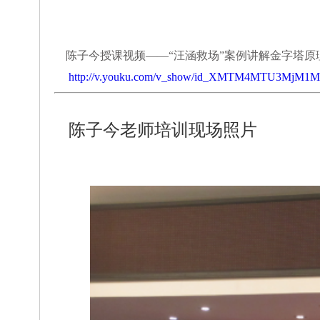
陈子今授课视频——“汪涵救场”案例讲解金字塔原
http://v.youku.com/v_show/id_XMTM4MTU3MjM1Mg
陈子今
老师培训现场照片