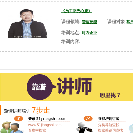
《员工阳光心态》
课程领域:
课程对象
管理技能
基
培训地点:
对方企业
培训内容:
7步走
邀请讲师培训
登录
51jiangshi.com
寻找培训讲师
www.51jiangshi.com
分类导航查找
百度中搜索
搜索关键词查找