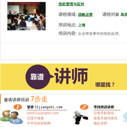
危机管理与应对
课程领域:
课程对象
战略运营
高
培训地点:
上海
培训内容:
企业突发事件的危机处理。
7步走
邀请讲师培训
登录
51jiangshi.com
寻找培训讲师
www.51jiangshi.com
分类导航查找
百度中搜索
搜索关键词查找
中华培训讲师网
确定讲师