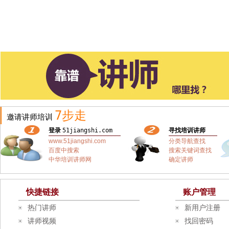
7步走
邀请讲师培训
登录
51jiangshi.com
寻找培训讲师
www.51jiangshi.com
分类导航查找
百度中搜索
搜索关键词查找
中华培训讲师网
确定讲师
快捷链接
账户管理
热门讲师
新用户注册
讲师视频
找回密码