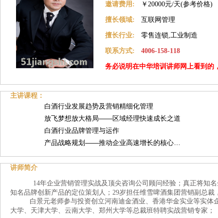
邀请费用:
￥20000元/天(参考价格)
擅长领域:
互联网管理
擅长行业:
零售连锁,工业制造
联系方式:
4006-158-118
务必说明在中华培训讲师网上看到的
主讲课程：
白酒行业发展趋势及营销精细化管理
放飞梦想放大格局——区域经理快速成长之道
白酒行业品牌管理与运作
产品战略规划——推动企业高速增长的核心…
讲师简介
14年
企业营销管理实战及顶尖咨询公司顾问经验；真正将知名
知名品牌创新产品的定位策划人；
29
岁担任维雪啤酒集团营销副总裁
白景元老师
参与投资创立河南迪金酒业、香港华金实业等实体
大学、天津大学、云南大学、郑州大学等总裁班特聘实战营销专家；