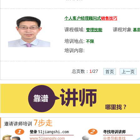
个人客户经理顾问式
销售技巧
课程领域:
课程对象
管理技能
基
培训地点:
不限
培训内容:
总页数：
1
/27
首页
上一页
7步走
邀请讲师培训
登录
51jiangshi.com
寻找培训讲师
www.51jiangshi.com
分类导航查找