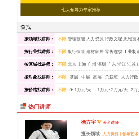
七大领导力专家推荐
查找
按领域找讲师：
不限
管理技能
人力资源
行政文秘
思维技
康养生
内训师培养
互联网管理
按行业找讲师：
不限
银行保险
建材家居
零售连锁
工业制
训
美容化妆
农林畜牧
印刷包装
体育用品
按区域找讲师：
不限
北京
上海
广州
深圳
广东
浙江
江苏
新疆
西藏
云南
香港
黑龙江
杭州
海外
按对象找讲师：
不限
基层
中层
高层
总裁班
人力行政
按价格找讲师：
不限
0~1万元/天
1万元~2万元/天
2万
热门讲师
徐方宇
著名讲师
擅长领域:
人力资源
|
领导艺术