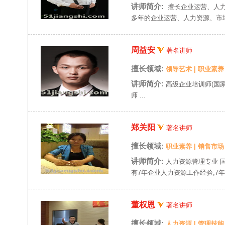
讲师简介:
擅长企业运营、人力
多年的企业运营、人力资源、市场
周益安
著名讲师
擅长领域:
领导艺术
|
职业素养
讲师简介:
高级企业培训师(国家
师 ...
郑关阳
著名讲师
擅长领域:
职业素养
|
销售市场
讲师简介:
人力资源管理专业 
有7年企业人力资源工作经验,7年
董权恩
著名讲师
擅长领域:
人力资源
|
管理技能