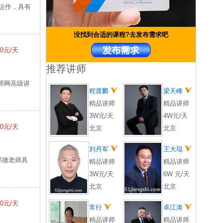
运作，具有
没找到合适的课程?去发布需求吧
00元/天
推荐讲师
讲师网高级讲
程渡麟
梁天峰
精品讲师
精品讲师
3W元/天
4W元/天
00元/天
北京
北京
刘丹军
王大琨
郑微老师具
精品讲师
精品讲师
3W元/天
6W 元/天
北京
北京
00元/天
常行
卓江涛
精品讲师
精品讲师