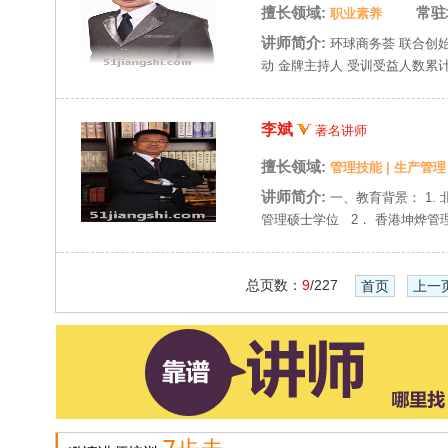
擅长领域:
常驻
职业素养
讲师简介:
环球商务荟 联合创
动 金牌主持人 受训受益人数累计
李斌
著名讲师
擅长领域:
管理技能
|
生产管理
讲师简介:
一、教育背景： 1.
管理硕士学位 2． 香港坤烨管理
总页数：
9
/227
首页
上一