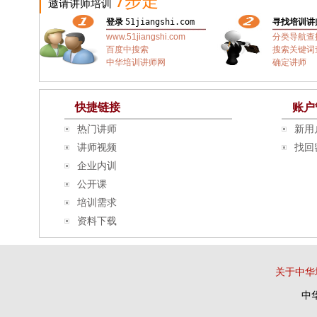
7步走
邀请讲师培训
登录
51jiangshi.com
寻找培训讲
www.51jiangshi.com
分类导航查
百度中搜索
搜索关键词
中华培训讲师网
确定讲师
快捷链接
账户
热门讲师
新用
讲师视频
找回
企业内训
公开课
培训需求
资料下载
关于中华
中