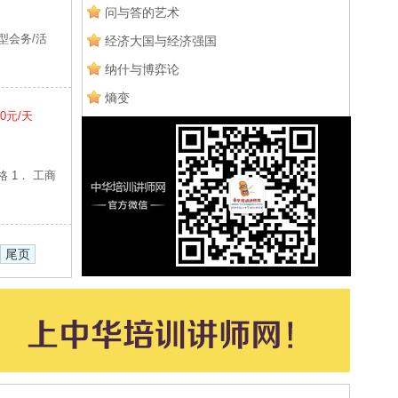
问与答的艺术
型会务/活
经济大国与经济强国
纳什与博弈论
熵变
00元/天
 1． 工商
尾页