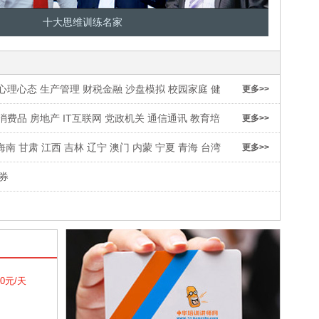
十大思维训练名家
心理心态
生产管理
财税金融
沙盘模拟
校园家庭
健
更多>>
消费品
房地产
IT互联网
党政机关
通信通讯
教育培
更多>>
海南
甘肃
江西
吉林
辽宁
澳门
内蒙
宁夏
青海
台湾
更多>>
券
00元/天