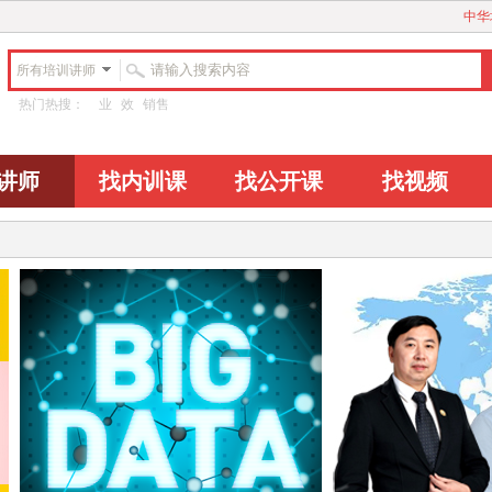
中华
所有培训讲师
热门热搜：
业
效
销售
讲师
找内训课
找公开课
找视频