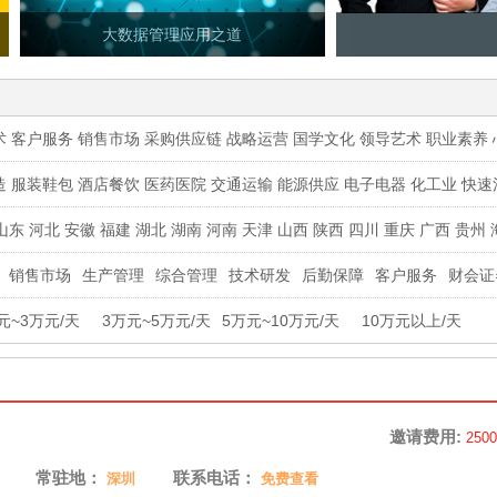
大数据管理应用之道
术
客户服务
销售市场
采购供应链
战略运营
国学文化
领导艺术
职业素养
造
服装鞋包
酒店餐饮
医药医院
交通运输
能源供应
电子电器
化工业
快速
玩具礼品
汽车
传媒
山东
河北
安徽
福建
湖北
湖南
河南
天津
山西
陕西
四川
重庆
广西
贵州
销售市场
生产管理
综合管理
技术研发
后勤保障
客户服务
财会证
元~3万元/天
3万元~5万元/天
5万元~10万元/天
10万元以上/天
邀请费用:
250
常驻地：
联系电话：
深圳
免费查看