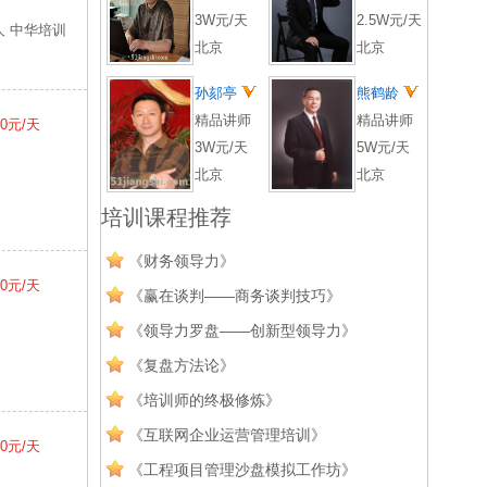
3W元/天
2.5W元/天
 中华培训
北京
北京
孙郂亭
熊鹤龄
精品讲师
精品讲师
00元/天
3W元/天
5W元/天
北京
北京
培训课程推荐
《财务领导力》
00元/天
《赢在谈判——商务谈判技巧》
《领导力罗盘——创新型领导力》
《复盘方法论》
《培训师的终极修炼》
《互联网企业运营管理培训》
00元/天
《工程项目管理沙盘模拟工作坊》