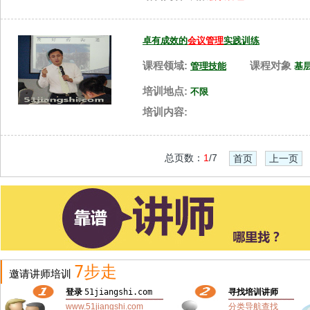
卓有成效的
会议管理
实践训练
课程领域:
课程对象
管理技能
基
培训地点:
不限
培训内容:
总页数：
1
/7
首页
上一页
7步走
邀请讲师培训
登录
51jiangshi.com
寻找培训讲师
www.51jiangshi.com
分类导航查找